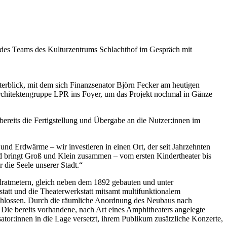
 des Teams des Kulturzentrums Schlachthof im Gespräch mit
terblick, mit dem sich Finanzsenator Björn Fecker am heutigen
rchitektengruppe LPR ins Foyer, um das Projekt nochmal in Gänze
 bereits die Fertigstellung und Übergabe an die Nutzer:innen im
nd Erdwärme – wir investieren in einen Ort, der seit Jahrzehnten
und bringt Groß und Klein zusammen – vom ersten Kindertheater bis
 die Seele unserer Stadt.“
dratmetern, gleich neben dem 1892 gebauten und unter
att und die Theaterwerkstatt mitsamt multifunktionalem
schlossen. Durch die räumliche Anordnung des Neubaus nach
ie bereits vorhandene, nach Art eines Amphitheaters angelegte
tor:innen in die Lage versetzt, ihrem Publikum zusätzliche Konzerte,