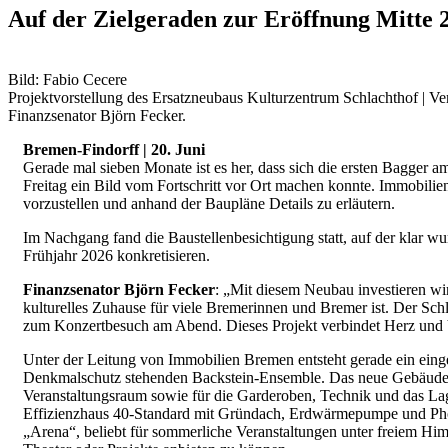
Auf der Zielgeraden zur Eröffnung Mitte 
Bild: Fabio Cecere
Projektvorstellung des Ersatzneubaus Kulturzentrum Schlachthof | 
Finanzsenator Björn Fecker.
Bremen-Findorff | 20. Juni
Gerade mal sieben Monate ist es her, dass sich die ersten Bagger 
Freitag ein Bild vom Fortschritt vor Ort machen konnte. Immobil
vorzustellen und anhand der Baupläne Details zu erläutern.
Im Nachgang fand die Baustellenbesichtigung statt, auf der klar wur
Frühjahr 2026 konkretisieren.
Finanzsenator Björn Fecker
: „Mit diesem Neubau investieren wi
kulturelles Zuhause für viele Bremerinnen und Bremer ist. Der Sch
zum Konzertbesuch am Abend. Dieses Projekt verbindet Herz und Ver
Unter der Leitung von Immobilien Bremen entsteht gerade ein eing
Denkmalschutz stehenden Backstein-Ensemble. Das neue Gebäude bi
Veranstaltungsraum sowie für die Garderoben, Technik und das La
Effizienzhaus 40-Standard mit Gründach, Erdwärmepumpe und Photo
„Arena“, beliebt für sommerliche Veranstaltungen unter freiem Him