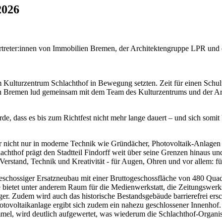
2026
Vertreter:innen von Immobilien Bremen, der Architektengruppe LPR und
am Kulturzentrum Schlachthof in Bewegung setzten. Zeit für einen Schul
ien Bremen lud gemeinsam mit dem Team des Kulturzentrums und der A
de, dass es bis zum Richtfest nicht mehr lange dauert – und sich somit
r nicht nur in moderne Technik wie Gründächer, Photovoltaik-Anlagen u
lachthof prägt den Stadtteil Findorff weit über seine Grenzen hinaus 
stand, Technik und Kreativität - für Augen, Ohren und vor allem: für
eschossiger Ersatzneubau mit einer Bruttogeschossfläche von 480 Qua
etet unter anderem Raum für die Medienwerkstatt, die Zeitungswerkst
ger. Zudem wird auch das historische Bestandsgebäude barrierefrei er
voltaikanlage ergibt sich zudem ein nahezu geschlossener Innenhof. D
mel, wird deutlich aufgewertet, was wiederum die Schlachthof-Organisa